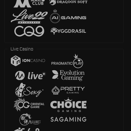
Live Casino