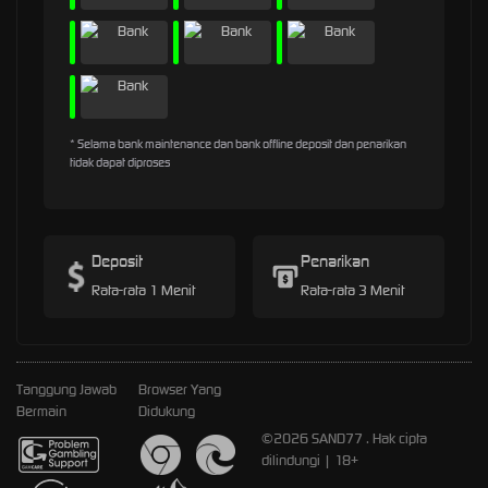
* Selama bank maintenance dan bank offline deposit dan penarikan
tidak dapat diproses
Deposit
Penarikan
Rata-rata 1 Menit
Rata-rata 3 Menit
Tanggung Jawab
Browser Yang
Bermain
Didukung
©2026 SAND77 . Hak cipta
dilindungi | 18+