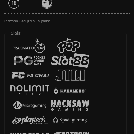
Platform Penyedia Layanan
Slots