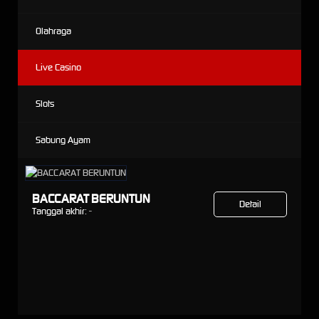
Olahraga
Live Casino
Slots
Sabung Ayam
BACCARAT BERUNTUN
Detail
Tanggal akhir:
-