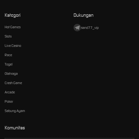
Kategori
Dukungan
Hot Games
sand77_vip
Slots
Live Casino
Race
Togel
Olahraga
Crash Game
Arcade
Poker
Sabung Ayam
Komunitas