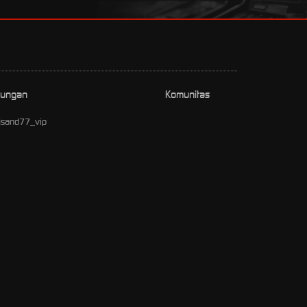
ungan
Komunitas
sand77_vip