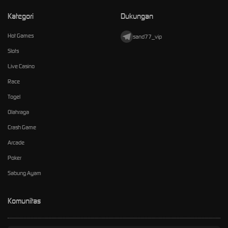
Kategori
Dukungan
Hot Games
sand77_vip
Slots
Live Casino
Race
Togel
Olahraga
Crash Game
Arcade
Poker
Sabung Ayam
Komunitas