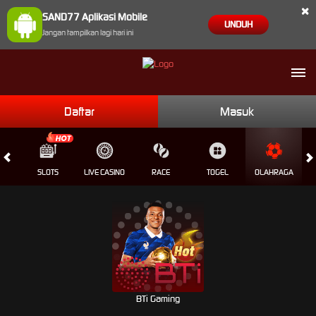
×
SAND77 Aplikasi Mobile
UNDUH
Jangan tampilkan lagi hari ini
Daftar
Masuk
MES
SLOTS
LIVE CASINO
RACE
TOGEL
OLAHRAGA
C
BTi Gaming