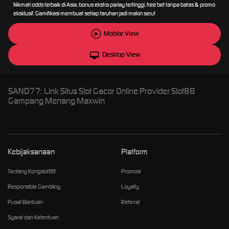
Nikmati odds terbaik di Asia, bonus ekstra parlay tertinggi, free bet tanpa batas & promo
eksklusif. Gamifikasi membuat setiap taruhan jadi makin seru!
Mobile View
Desktop View
SAND77: Link Situs Slot Gacor Online Provider Slot88
Gampang Menang Maxwin
Kebijaksanaan
Platform
Tentang Kongslot88
Promosi
Responsible Gambling
Loyalty
Pusat Bantuan
Referral
Syarat dan Ketentuan