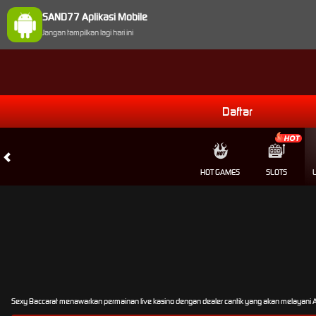
SAND77 Aplikasi Mobile
Jangan tampilkan lagi hari ini
Daftar
HOT GAMES
SLOTS
Sexy Baccarat menawarkan permainan live kasino dengan dealer cantik yang akan melayani 