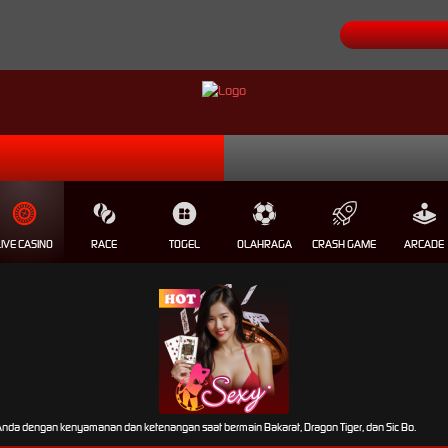
LIVE CASINO
RACE
TOGEL
OLAHRAGA
CRASH GAME
ARCADE
Anda dengan kenyamanan dan ketenangan saat bermain Bakarat, Dragon Tiger, dan Sic Bo.