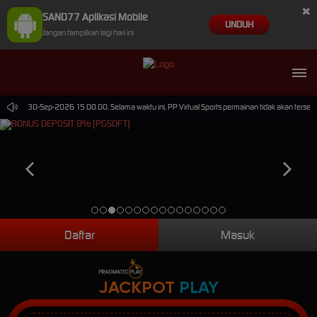
×
SAND77 Aplikasi Mobile
UNDUH
Jangan tampilkan lagi hari ini
 sampai 30-Sep-2026 15.00.00. Selama waktu ini, PP Virtual Sports permainan tidak akan terse
Daftar
Masuk
JACKPOT
PLAY