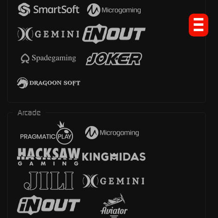
Arcade