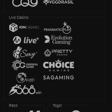
Live Casino
Race
Togel