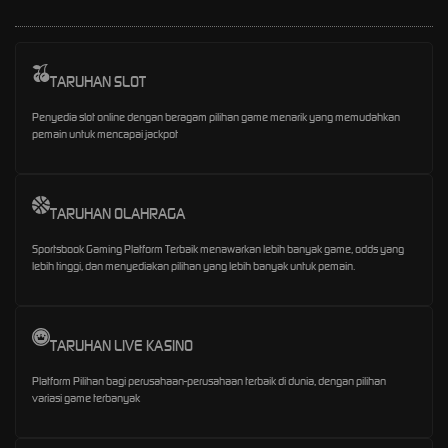
TARUHAN SLOT
Penyedia slot online dengan beragam pilihan game menarik yang memudahkan
pemain untuk mencapai jackpot
TARUHAN OLAHRAGA
Sportsbook Gaming Platform Terbaik menawarkan lebih banyak game, odds yang
lebih tinggi, dan menyediakan pilihan yang lebih banyak untuk pemain.
TARUHAN LIVE KASINO
Platform Pilihan bagi perusahaan-perusahaan terbaik di dunia, dengan pilihan
variasi game terbanyak