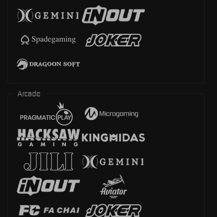
Arcade