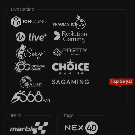
Live Casino
Tap Saya!
Race
Togel