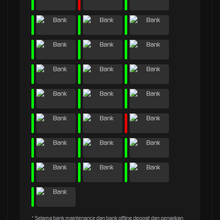
* Selama bank maintenance dan bank offline deposit dan penarikan