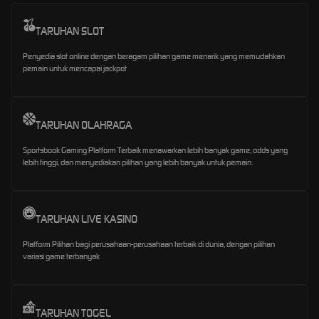
TARUHAN SLOT
Penyedia slot online dengan beragam pilihan game menarik yang memudahkan
pemain untuk mencapai jackpot
TARUHAN OLAHRAGA
Sportsbook Gaming Platform Terbaik menawarkan lebih banyak game, odds yang
lebih tinggi, dan menyediakan pilihan yang lebih banyak untuk pemain.
TARUHAN LIVE KASINO
Platform Pilihan bagi perusahaan-perusahaan terbaik di dunia, dengan pilihan
variasi game terbanyak
TARUHAN TOGEL